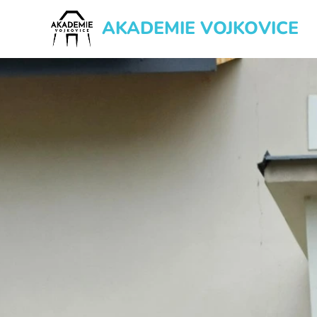
AKADEMIE VOJKOVICE